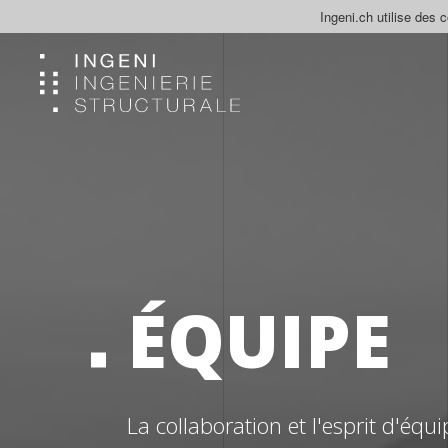
Ingeni.ch utilise des 
ÉQUIPE
La collaboration et l'esprit d'équ