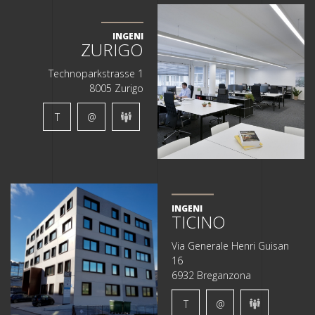
INGENI
ZURIGO
Technoparkstrasse 1
8005 Zurigo
T
@
INGENI
TICINO
Via Generale Henri Guisan
16
6932 Breganzona
T
@