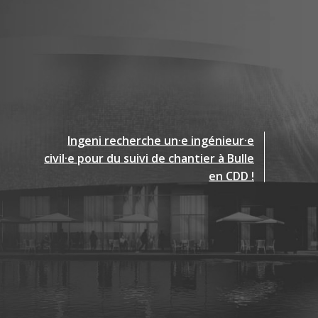
Ingeni recherche un·e ingénieur·e
Ingeni recherche un·e ingénieur·e
Ingeni recherche un·e ingénieur·e
civil·e spécialiste Bois pour sa filiale de
civil·e pour du suivi de chantier à Bulle
civil·e Chef·fe de projet pour sa filiale
de Lausanne !
Lausanne !
en CDD !