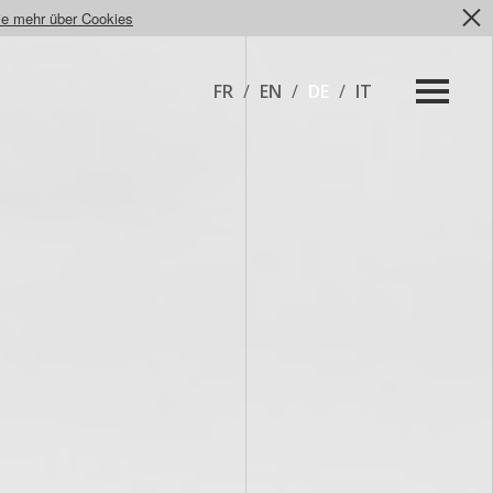
ie mehr über Cookies
FR
/
EN
/
DE
/
IT