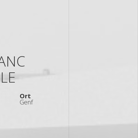
ANC
LE
Ort
Genf