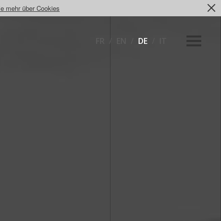
ie mehr über Cookies
FR
/
EN
/
DE
/
IT