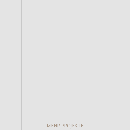
KOOPERATIVE EQUILIBRE - ÖKO-
PASSERELLE RAYON VERT
QUARTIER DES VERGERS
LES TRIAUDES –
LOGISTIKZENTRUM MARCHON
STUDENTENWOHNHEIM
MEHR PROJEKTE