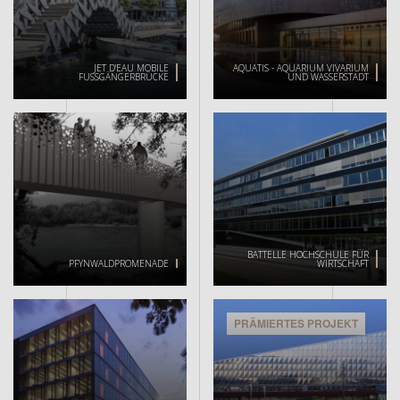
JET D'EAU MOBILE
AQUATIS - AQUARIUM VIVARIUM
FUSSGÄNGERBRÜCKE
UND WASSERSTADT
BATTELLE HOCHSCHULE FÜR
PFYNWALDPROMENADE
WIRTSCHAFT
PRÄMIERTES PROJEKT